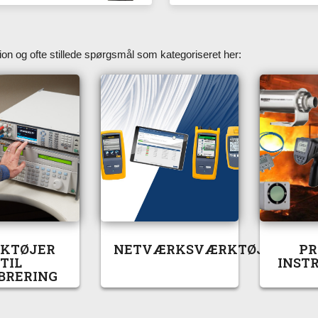
n og ofte stillede spørgsmål som kategoriseret her:
KTØJER
NETVÆRKSVÆRKTØJ
PR
TIL
INST
BRERING