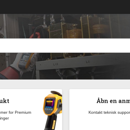
dukt
Åbn en anm
ammer for Premium
Kontakt teknisk suppo
inger