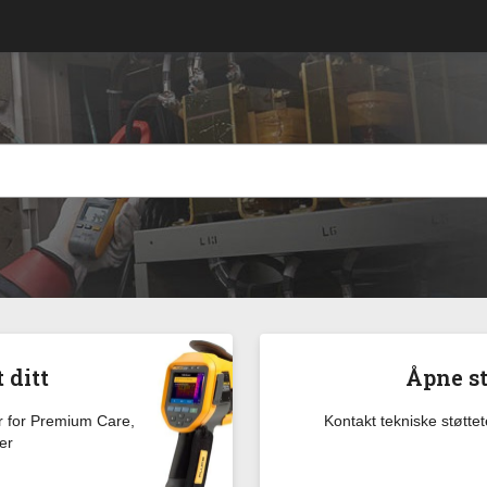
 ditt
Åpne st
er for Premium Care,
Kontakt tekniske støtte
er